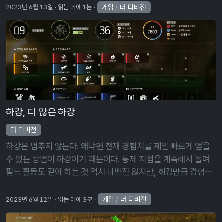
이기지 못하 …
게임
/
더 디비전
2023년 6월 13일
읽는 데에 1분
하강, 더 많은 하강
더 디비전
하강은 멈추지 않는다. 왜냐면 현재 경험치를 제일 빠르게 얻을
수 있는 방법이 하강이기 때문이다. 통제 지점을 계속해서 돌며
필드 활동도 같이 하는 것 역시 나쁘진 않지만, 하강만큼 경험치
를 빠르게 얻을 수 없다. 아니, 네메시스를 잡고 나오면 30 레벨
이 올라가 있다 …
게임
/
더 디비전
2023년 6월 12일
읽는 데에 3분