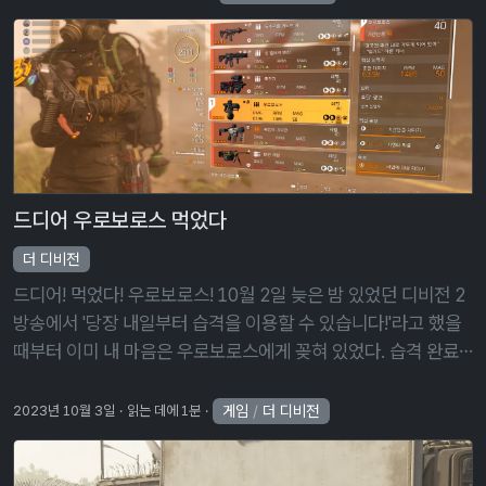
드디어 우로보로스 먹었다
더 디비전
드디어! 먹었다! 우로보로스! 10월 2일 늦은 밤 있었던 디비전 2
방송에서 '당장 내일부터 습격을 이용할 수 있습니다!'라고 했을
때부터 이미 내 마음은 우로보로스에게 꽂혀 있었다. 습격 완료
후 열 수 있는 상자에서 10%의 확률로, 그리고 각 네임드마다
1%의 …
게임
/
더 디비전
2023년 10월 3일
읽는 데에 1분