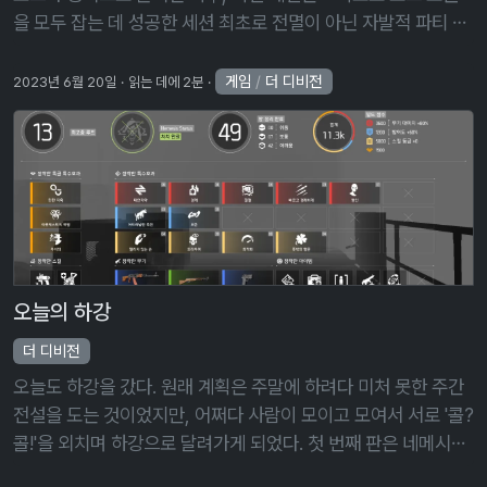
을 모두 잡는 데 성공한 세션 최초로 전멸이 아닌 자발적 파티 해
산으로 끝맺은 세션 달리 말하자면, 지금까지의 모든 하강 세션
은 파티가 네메시스 …
게임
/
더 디비전
2023년 6월 20일
읽는 데에 2분
오늘의 하강
더 디비전
오늘도 하강을 갔다. 원래 계획은 주말에 하려다 미처 못한 주간
전설을 도는 것이었지만, 어쩌다 사람이 모이고 모여서 서로 '콜?
콜!'을 외치며 하강으로 달려가게 되었다. 첫 번째 판은 네메시스
를 보지도 못하고 6층에서 전멸했고, 두 번째 판은 네메시스를