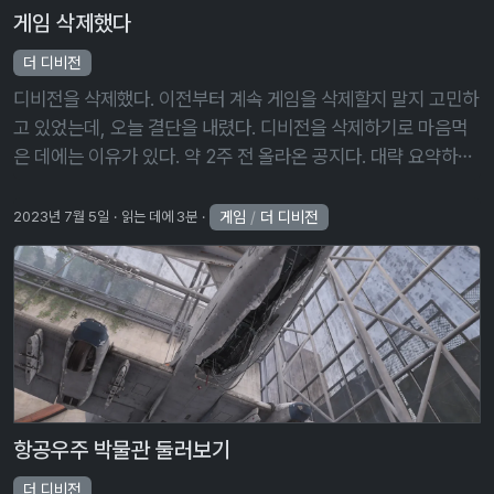
게임 삭제했다
더 디비전
디비전을 삭제했다. 이전부터 계속 게임을 삭제할지 말지 고민하
고 있었는데, 오늘 결단을 내렸다. 디비전을 삭제하기로 마음먹
은 데에는 이유가 있다. 약 2주 전 올라온 공지다. 대략 요약하자
면 다음과 같다. 기존 3개월 당 한 시즌이었던 것을 4개월 당 한
시즌으로 변 …
게임
/
더 디비전
2023년 7월 5일
읽는 데에 3분
항공우주 박물관 둘러보기
더 디비전