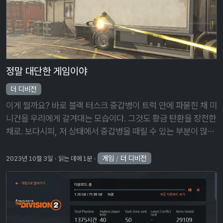
정말 대단한 게임이야
더 디비전
이게 뭘까요? 바로 블랙 터스크 중갑병이 트럭 안에 파묻힌 채 미
니건을 우리에게 갈겨대는 모습이다. 그것도 황금 탄환을 장전한
채로. 보다시피, 저 상태에서 중갑병을 때릴 수 있는 부분이 많지
않아, 결국 발을 쏴서 중갑병을 처치해야만 했다. 정말 대단한 게
임이야, …
게임
/
더 디비전
2023년 10월 3일
읽는 데에 1분