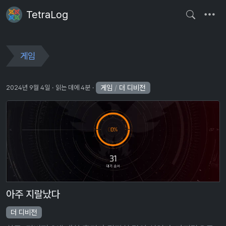
TetraLog
게임
게임
/
더 디비전
2024년 9월 4일
읽는 데에 4분
아주 지랄났다
더 디비전