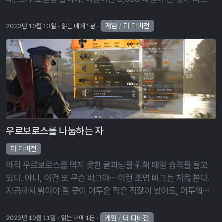
활동 중이어서, 임무가 모두 끝난 후 다시 사진을 찍었다. 임무 …
게임
/
더 디비전
2023년 10월 13일
읽는 데에 1분
우로보로스를 나눔하는 자
더 디비전
아직 우로보로스를 먹지 못한 쿨파님을 위해 매일 습격을 돌고
있다. 아니, 이건 또 무슨 버그야… 이런 조명 버그는 처음 본다.
지금까지 밝아야 할 곳이 어두운 적은 적잖이 봤어도, 어두워야
할 곳이 밝은 경우는 처음이다. 우로보로스가 나왔다! 아니, 이게
대체 무슨 …
게임
/
더 디비전
2023년 10월 11일
읽는 데에 1분