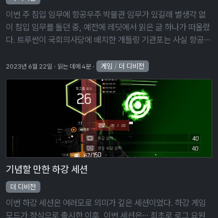
이번 주 침입 임무에 항공우주 박물관 임무가 있길래 별생각 없
이 침입 임무를 돌던 중, 예전에 레딧에서 읽은 글 하나가 떠올랐
다. 트루썬이 국회의사당에 배치한 개틀링 기관포는 사실 항공우
주 박물관에서 가져온 것이라는 내용의 글이었다. 개틀링 기관포
가 대체 왜 항공우주 …
게임
/
더 디비전
2023년 6월 22일
읽는 데에 4분
기념할 만한 하강 세션
더 디비전
이번 하강 세션은 여러모로 의미가 깊은 세션이었다. 하강 게임
모드가 정식으로 출시한 이후, 이번 세션은… 최초로 로그 요원