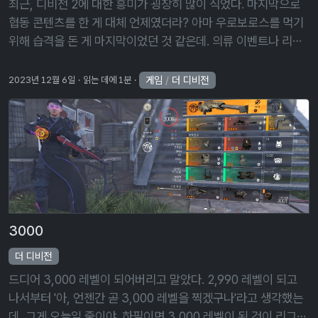
최근, 디비전 2에 대한 흥미가 굉장히 많이 식었다. 마지막으로
협동 콘텐츠를 한 게 대체 언제였더라? 아마 우로보로스를 먹기
위해 습격을 돈 게 마지막이었던 것 같은데. 의류 이벤트나 리그
같은 콘텐츠 역시 손을 대지 않은 지 오래되었다. 의류 이벤트에
서 얻는 신규 …
게임
/
더 디비전
2023년 12월 6일
읽는 데에 1분
3000
더 디비전
드디어 3,000 레벨이 되어버리고 말았다. 2,990 레벨이 되고
나서부터 '아, 언젠간 곧 3,000 레벨을 찍겠구나'라고 생각했는
데, 그게 오늘일 줄이야. 하필이면 3,000 레벨이 된 것이 리그