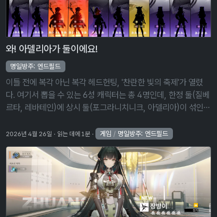
와! 아델리아가 둘이에요!
명일방주: 엔드필드
이틀 전에 복각 아닌 복각 헤드헌팅, '찬란한 빛의 축제'가 열렸
다. 여기서 뽑을 수 있는 6성 캐릭터는 총 4명인데, 한정 둘(질베
르타, 레바테인)에 상시 둘(포그라니치니크, 아델리아)이 섞인
기묘한 조합이다. 120회 천장을 쳐도 저 넷 중 하나를 선택할 수
있는 …
게임
/
명일방주: 엔드필드
2026년 4월 26일
읽는 데에 1분