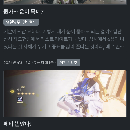
뭔가… 운이 좋네?
명일방주: 엔드필드
기분이… 참 묘하다. 이렇게 내가 운이 좋아도 되는 걸까? 일단
상시 헤드헌팅에서 라스트 라이트가 나왔다. 상시에서 6성이 나
왔다는 것 자체가 무기고 증표를 많이 준다는 것이라, 매우 반가
운 일이었다. 그리고 장방이도 뽑았다. 약 70회 정도에 뽑은 거
라, 제법 이른 …
게임
/
명조
2026년 4월 16일
읽는 데에 1분
페비 뽑았다!