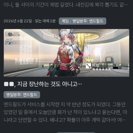
이니, 둘 사이의 기간이 제법 길었다. 내친김에 복각 뽑기도 같이
진행했다. 여태껏 뽑은 5성 중 금희와 카멜리아 둘만 전무가 없
었는데, …
게임
/
명일방주: 엔드필드
2026년 6월 22일
읽는 데에 2분
■■, 지금 장난하는 것도 아니고…
명일방주: 엔드필드
엔드필드가 서비스를 시작한 지 약 반년 정도가 되었다. 그동안
있었던 일 중에서 오늘만큼 화가 난 적이 있느냐고 묻는다면, 아
니라고 단언할 수 있다. 왜냐고? 확률이 아주 개떡 같아서! 여태
껏 별의별 개 같은 확률은 많이 보았지만, 오늘처럼 풀천장을 친