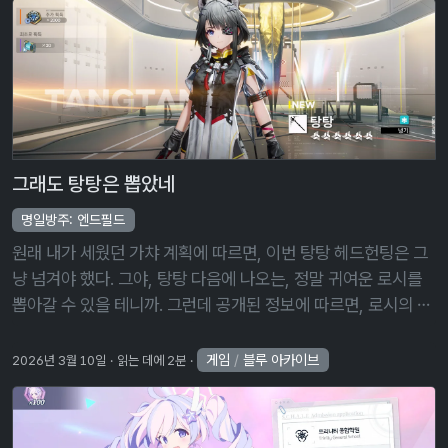
그래도 탕탕은 뽑았네
명일방주: 엔드필드
원래 내가 세웠던 가챠 계획에 따르면, 이번 탕탕 헤드헌팅은 그
냥 넘겨야 했다. 그야, 탕탕 다음에 나오는, 정말 귀여운 로시를
뽑아갈 수 있을 테니까. 그런데 공개된 정보에 따르면, 로시의 속
성이 정말 애매하게 물리/열기 ― 기본 공격, 배틀 스킬, 연계 스
킬 모두 …
게임
/
블루 아카이브
2026년 3월 10일
읽는 데에 2분