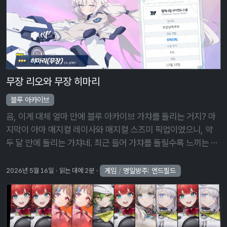
무장 리오와 무장 히마리
블루 아카이브
음, 이게 대체 얼마 만에 블루 아카이브 가챠를 돌리는 거지? 마
지막이 아마 매지컬 레이사와 매지컬 스즈미 픽업이었으니, 약
두 달 만에 돌리는 가챠네. 최근 들어 가챠를 돌릴수록 느끼는 거
지만, 블루 아카이브는 절대로 뉴비에게 권해서는 안 되는 게임
이라고 생각한다. …
게임
/
명일방주: 엔드필드
2026년 5월 16일
읽는 데에 2분