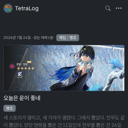
TetraLog
게임
/
명조
2026년 7월 24일
읽는 데에 1분
오늘은 운이 좋네
명조
새 스토리가 열리고, 새 가챠가 열렸다. 그래서 뽑았다. 전무도 같
이 뽑았다. 양양·현령을 뽑은 건 11일인데 전무를 뽑은 건 24일