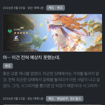
그런가 보다 했다. 보너스 10 연차는 이번 헤드헌팅 캐릭터가 나
오면 …
게임
/
명조
2026년 3월 30일
읽는 데에 1분
어… 이건 전혀 예상치 못했는데.
명조
좋은 교훈 하나를 얻었다. 피곤한 상태에서는 가챠를 돌리지 말
것. 잔뜩 피곤한 상태에서 일퀘를 돌리다가 이런 사달이 나고 말
았다. 그야, 시그리카를 뽑으면 안 되었기 때문이다! 시그리카는
에코 어빌리티 대미지를 올려야 종합 대미지가 올라가는 메인 딜
러이기 때문에, …
게임
/
명일방주: 엔드필드
2026년 3월 12일
읽는 데에 1분