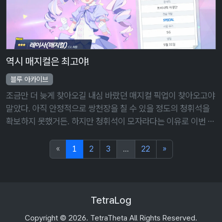
역시 매지컬은 최고야!
블루 아카이브
조금만 더 늦게 찾아오길 내심 바랐던 매지컬 픽업이 찾아오고야
말았다. 아직 안정적으로 쌍천장을 칠 수 있을 정도의 청휘석을
확보하지 못했거든. 하지만 청휘석이 모자라다는 이유로 이번 픽
업을 그냥 흘려보낼 수는 없다. 이번 픽업인 '스즈미(매지컬)'과
'레이사(매지컬 …
«
1
2
3
...
22
»
TetraLog
Copyright © 2026. TetraTheta All Rights Reserved.