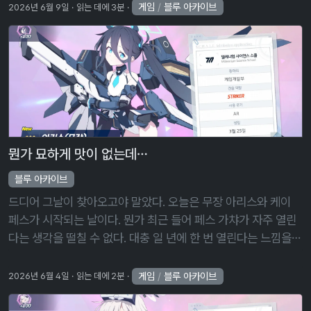
적은 없을 거다 …
게임
/
블루 아카이브
2026년 6월 9일
읽는 데에 3분
뭔가 묘하게 맛이 없는데…
블루 아카이브
드디어 그날이 찾아오고야 말았다. 오늘은 무장 아리스와 케이
페스가 시작되는 날이다. 뭔가 최근 들어 페스 가챠가 자주 열린
다는 생각을 떨칠 수 없다. 대충 일 년에 한 번 열린다는 느낌을
갖고 있었는데, 요즘 페스는 그보다 더 자주, 그러니까 4~5개월
마다 한 번씩 …
게임
/
블루 아카이브
2026년 6월 4일
읽는 데에 2분