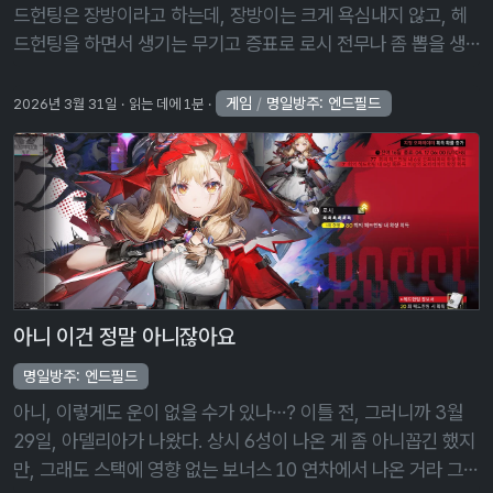
드헌팅은 장방이라고 하는데, 장방이는 크게 욕심내지 않고, 헤
드헌팅을 하면서 생기는 무기고 증표로 로시 전무나 좀 뽑을 생
각이다. … 그런데 내 통장은 왜 이렇게 아픈 걸까? 닷새 후, 로시
의 전무도 뽑 …
게임
/
명일방주: 엔드필드
2026년 3월 31일
읽는 데에 1분
아니 이건 정말 아니잖아요
명일방주: 엔드필드
아니, 이렇게도 운이 없을 수가 있나…? 이틀 전, 그러니까 3월
29일, 아델리아가 나왔다. 상시 6성이 나온 게 좀 아니꼽긴 했지
만, 그래도 스택에 영향 없는 보너스 10 연차에서 나온 거라 그냥