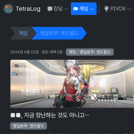
TetraLog
잡담
게임
PIVOX
Toggle Dropdown
Toggle Dropdown
To
게임
명일방주: 엔드필드
게임
/
명일방주: 엔드필드
2026년 6월 22일
읽는 데에 2분
■■, 지금 장난하는 것도 아니고…
명일방주: 엔드필드