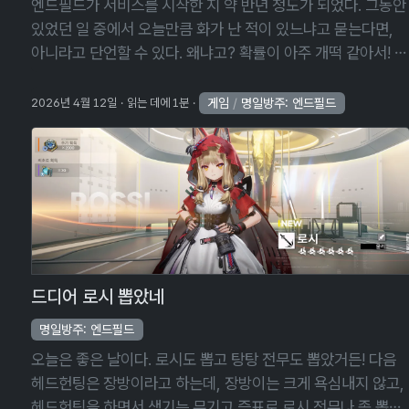
엔드필드가 서비스를 시작한 지 약 반년 정도가 되었다. 그동안
있었던 일 중에서 오늘만큼 화가 난 적이 있느냐고 묻는다면,
아니라고 단언할 수 있다. 왜냐고? 확률이 아주 개떡 같아서! 여
태껏 별의별 개 같은 확률은 많이 보았지만, 오늘처럼 풀천장을
친 적은 없을 거다 …
게임
/
명일방주: 엔드필드
2026년 4월 12일
읽는 데에 1분
드디어 로시 뽑았네
명일방주: 엔드필드
오늘은 좋은 날이다. 로시도 뽑고 탕탕 전무도 뽑았거든! 다음
헤드헌팅은 장방이라고 하는데, 장방이는 크게 욕심내지 않고,
헤드헌팅을 하면서 생기는 무기고 증표로 로시 전무나 좀 뽑을