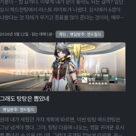
기분이… 참 묘하다. 이렇게 내가 운이 좋아도 되는 걸까? 일단
상시 헤드헌팅에서 라스트 라이트가 나왔다. 상시에서 6성이
나왔다는 것 자체가 무기고 증표를 많이 준다는 것이라, 매우
반가운 일이었다. 그리고 장방이도 뽑았다. 약 70회 정도에 뽑
은 거라, 제법 이른 …
게임
/
명일방주: 엔드필드
2026년 3월 12일
읽는 데에 1분
그래도 탕탕은 뽑았네
명일방주: 엔드필드
원래 내가 세웠던 가챠 계획에 따르면, 이번 탕탕 헤드헌팅은
그냥 넘겨야 했다. 그야, 탕탕 다음에 나오는, 정말 귀여운 로시
를 뽑아갈 수 있을 테니까. 그런데 공개된 정보에 따르면, 로시