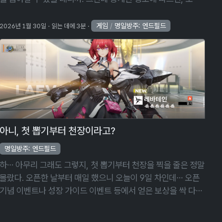
의 속성이 정말 애매하게 물리/열기 ― 기본 공격, 배틀 스킬,
연계 스킬 모두 …
게임
/
명일방주: 엔드필드
2026년 1월 30일
읽는 데에 3분
아니, 첫 뽑기부터 천장이라고?
명일방주: 엔드필드
하… 아무리 그래도 그렇지, 첫 뽑기부터 천장을 찍을 줄은 정말
몰랐다. 오픈한 날부터 매일 했으니 오늘이 9일 차인데… 오픈
기념 이벤트나 성장 가이드 이벤트 등에서 얻은 보상을 싹 다
털어 넣으니까 어찌 9일 만에 120회 뽑기가 가능은 하더라고.
하지만 그걸 이렇 …