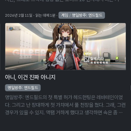
그냥 그런가 보다 했다. 보너스 10 연차는 이번 헤드헌팅 캐릭
터가 나오면 …
게임
/
명일방주: 엔드필드
2026년 2월 11일
읽는 데에 1분
아니, 이건 진짜 아니지
명일방주: 엔드필드
명일방주: 엔드필드의 첫 특별 허가 헤드헌팅은 레바테인이었
다. 그리고 난 장대하게 첫 가챠에서 풀 천장을 쳤다. 그래, 그런
경우가 있을 수 있지. 액땜 거하게 했다고 생각하면 속은 좀 쓰
릴지라도 넘어갈 수 있어. 아니 근데 이건 아니지! 또 천장이라
고? 이건 액땜조차 …