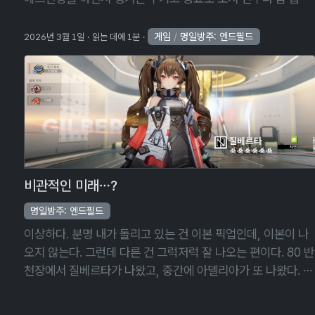
생각이다. … 그런데 내 통장은 왜 이렇게 아픈 걸까? 닷새 후,
로시의 전무도 뽑 …
게임
/
명일방주: 엔드필드
2026년 3월 1일
읽는 데에 1분
비관적인 미래…?
명일방주: 엔드필드
이상하다. 분명 내가 돌리고 있는 건 이본 픽업인데, 이본이 나
오지 않는다. 그런데 다른 건 그럭저럭 잘 나오는 편이다. 80 반
천장에서 질베르타가 나왔고, 중간에 아델리아가 또 나왔다. 근
데 이거 이본 픽업이라고! 무기고 픽업은 암담하기 그지없다.
무기고 픽업을 70 …