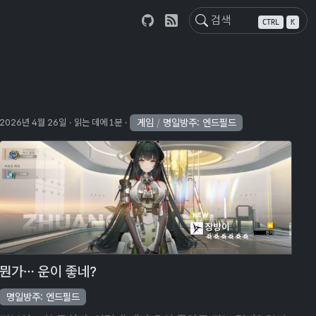
CTRL
K
게임
/
명일방주: 엔드필드
2026년 4월 26일
읽는 데에 1분
뭔가… 운이 좋네?
명일방주: 엔드필드