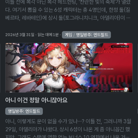
이틀 전에 복각 아닌 복각 헤드헌팅, '찬란한 빛의 축제'가 열렸
다. 여기서 뽑을 수 있는 6성 캐릭터는 총 4명인데, 한정 둘(질
베르타, 레바테인)에 상시 둘(포그라니치니크, 아델리아)이 섞
인 기묘한 조합이다. 120회 천장을 쳐도 저 넷 중 하나를 선택
할 수 있는 …
게임
/
명일방주: 엔드필드
2026년 3월 31일
읽는 데에 1분
아니 이건 정말 아니잖아요
명일방주: 엔드필드
아니, 이렇게도 운이 없을 수가 있나…? 이틀 전, 그러니까 3월
29일, 아델리아가 나왔다. 상시 6성이 나온 게 좀 아니꼽긴 했
지만, 그래도 스택에 영향 없는 보너스 10 연차에서 나온 거라