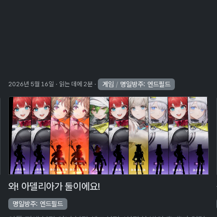
ggle Dropdown
게임
/
명일방주: 엔드필드
2026년 5월 16일
읽는 데에 2분
와! 아델리아가 둘이에요!
명일방주: 엔드필드