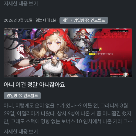
각이다. … 그런데 내 통장은 왜 이렇게 아픈 걸까? 닷새 후, 로시
자세한 내용 보기
의 전무도 뽑 …
게임
/
명일방주: 엔드필드
2026년 3월 31일
읽는 데에 1분
아니 이건 정말 아니잖아요
명일방주: 엔드필드
아니, 이렇게도 운이 없을 수가 있나…? 이틀 전, 그러니까 3월
29일, 아델리아가 나왔다. 상시 6성이 나온 게 좀 아니꼽긴 했지
만, 그래도 스택에 영향 없는 보너스 10 연차에서 나온 거라 그냥
그런가 보다 했다. 보너스 10 연차는 이번 헤드헌팅 캐릭터가 나
자세한 내용 보기