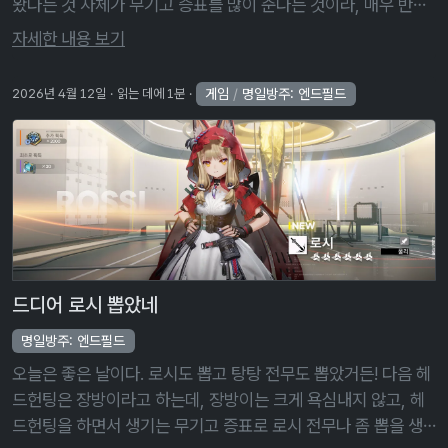
왔다는 것 자체가 무기고 증표를 많이 준다는 것이라, 매우 반가
운 일이었다. 그리고 장방이도 뽑았다. 약 70회 정도에 뽑은 거
자세한 내용 보기
라, 제법 이른 …
게임
/
명일방주: 엔드필드
2026년 4월 12일
읽는 데에 1분
드디어 로시 뽑았네
명일방주: 엔드필드
오늘은 좋은 날이다. 로시도 뽑고 탕탕 전무도 뽑았거든! 다음 헤
드헌팅은 장방이라고 하는데, 장방이는 크게 욕심내지 않고, 헤
드헌팅을 하면서 생기는 무기고 증표로 로시 전무나 좀 뽑을 생