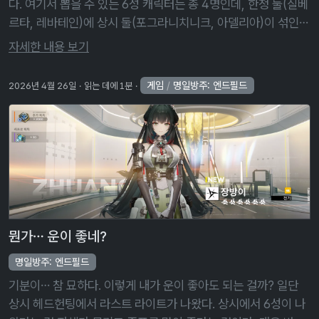
다. 여기서 뽑을 수 있는 6성 캐릭터는 총 4명인데, 한정 둘(질베
르타, 레바테인)에 상시 둘(포그라니치니크, 아델리아)이 섞인
기묘한 조합이다. 120회 천장을 쳐도 저 넷 중 하나를 선택할 수
자세한 내용 보기
있는 …
게임
/
명일방주: 엔드필드
2026년 4월 26일
읽는 데에 1분
뭔가… 운이 좋네?
명일방주: 엔드필드
기분이… 참 묘하다. 이렇게 내가 운이 좋아도 되는 걸까? 일단
상시 헤드헌팅에서 라스트 라이트가 나왔다. 상시에서 6성이 나