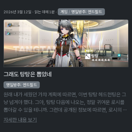
오면 …
게임
/
명일방주: 엔드필드
2026년 3월 12일
읽는 데에 1분
그래도 탕탕은 뽑았네
명일방주: 엔드필드
원래 내가 세웠던 가챠 계획에 따르면, 이번 탕탕 헤드헌팅은 그
냥 넘겨야 했다. 그야, 탕탕 다음에 나오는, 정말 귀여운 로시를
뽑아갈 수 있을 테니까. 그런데 공개된 정보에 따르면, 로시의 속
성이 정말 애매하게 물리/열기 ― 기본 공격, 배틀 스킬, 연계 스
자세한 내용 보기
킬 모두 …