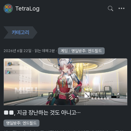
TetraLog
카테고리
게임
/
명일방주: 엔드필드
2026년 6월 22일
읽는 데에 2분
■■, 지금 장난하는 것도 아니고…
명일방주: 엔드필드