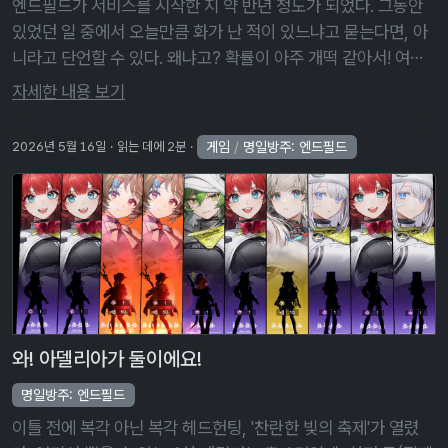
엔드필드가 서비스를 시작한 지 약 반년 정도가 되었다. 그동안
있었던 일 중에서 오늘만큼 화가 난 적이 있느냐고 묻는다면, 아
니라고 단언할 수 있다. 왜냐고? 확률이 아주 개떡 같아서! 여태
껏 별의별 개 같은 확률은 많이 보았지만, 오늘처럼 풀천장을 친
자세한 내용 보기
적은 없을 거다 …
게임
/
명일방주: 엔드필드
2026년 5월 16일
읽는 데에 2분
와! 아델리아가 둘이에요!
명일방주: 엔드필드
이틀 전에 복각 아닌 복각 헤드헌팅, '찬란한 빛의 축제'가 열렸