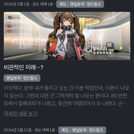
게임
/
명일방주: 엔드필드
2026년 3월 1일
읽는 데에 1분
비관적인 미래…?
명일방주: 엔드필드
이상하다. 분명 내가 돌리고 있는 건 이본 픽업인데, 이본이 나오
지 않는다. 그런데 다른 건 그럭저럭 잘 나오는 편이다. 80 반천
장에서 질베르타가 나왔고, 중간에 아델리아가 또 나왔다. 근데
이거 이본 픽업이라고! 무기고 픽업은 암담하기 그지없다. 무기
자세한 내용 보기
고 픽업을 70 …
게임
/
명일방주: 엔드필드
2026년 2월 11일
읽는 데에 1분