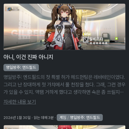
아니, 이건 진짜 아니지
명일방주: 엔드필드
명일방주: 엔드필드의 첫 특별 허가 헤드헌팅은 레바테인이었다.
그리고 난 장대하게 첫 가챠에서 풀 천장을 쳤다. 그래, 그런 경우
가 있을 수 있지. 액땜 거하게 했다고 생각하면 속은 좀 쓰릴지라
도 넘어갈 수 있어. 아니 근데 이건 아니지! 또 천장이라고? 이건
자세한 내용 보기
액땜조차 …
게임
/
명일방주: 엔드필드
2026년 1월 30일
읽는 데에 3분