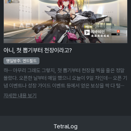
아니, 첫 뽑기부터 천장이라고?
명일방주: 엔드필드
하… 아무리 그래도 그렇지, 첫 뽑기부터 천장을 찍을 줄은 정말
몰랐다. 오픈한 날부터 매일 했으니 오늘이 9일 차인데… 오픈 기
념 이벤트나 성장 가이드 이벤트 등에서 얻은 보상을 싹 다 털어
넣으니까 어찌 9일 만에 120회 뽑기가 가능은 하더라고. 하지만
자세한 내용 보기
그걸 이렇 …
TetraLog