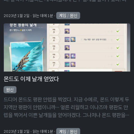
위 캐릭터임에도 불구하고 갈색 날개가 어울리지 않는 경우도 있
어서 그냥 대충 보면서 …
게임
/
원신
2023년 1월 2일
읽는 데에 1분
몬드도 이제 날개 얻었다
원신
드디어 몬드도 평판 만렙을 찍었다. 지금 수메르, 몬드 이렇게 두
지역만 평판이 만렙이니까… 얼른 리월하고 이나즈마 평판도 만
렙을 찍어서 이쁜 날개들을 얻어야겠다. 그나저나 몬드 평판을
만렙 찍기까지 그렇게 오래 걸릴 것 같지 않았는데 아무래도 1주
일에 고작 주간 의 …
게임
/
원신
2023년 1월 2일
읽는 데에 1분