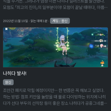
석을 주거든. 그러다가 엄청 이쁜 나히다 일러스트를 발견했다.
모험도 「최고의 진미」의 일부분이야! 모험이 끝날 때마다, 아름다
운 기억이 남으니까. 기억은 힘이야. 강력한 아란라칼라리이자,
「최고의 진미」의 …
게임
/
원신
2022년 11월 10일
읽는 데에 1분
나히다 발사!
원신
조만간 패치로 막힐 예정이지만… 한 번쯤은 꼭 해보고 싶었다.
하는 방법: 점프 키만을 눌렀을 때 물로 다이빙하는 위치에 나히
다가 선다 부두의 선착장 등이 좋은 장소 나히다가 공중그네를
타는 대기 모션이 나올 때까지 기다린다 만약 다른 대기 모션이