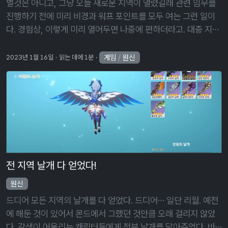
별것은 아니고, 그냥 오늘 새로운 지역이 열렸길래 관련 임무를
진행하기 전에 미리 비경과 워프 포인트를 모두 여는 그런 일이
다. 경험상, 이렇게 미리 열어두면 나중에 편하더라고. 대충 지도
에 보이는 워프 포인트는 14개, 비경이 2개가 있다. 일부 워프 포
인트나 비경이 …
게임
/
원신
2023년 1월 16일
읽는 데에 1분
전 지역 날개 다 얻었다!
원신
드디어 모든 지역의 날개를 다 얻었다. 드디어… 일단 리월. 예전
에 해둔 것이 있어서 몬드에서 그랬던 것만큼 오래 걸리지 않았
다. 갈색이 어울리는 캐릭터들에게 전부 날개를 달아주었다. 바