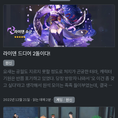
라이덴 드디어 2돌이다!
원신
요새는 공월도 지르지 못할 정도로 처지가 곤궁한 터라, 캐릭터
기원은 반쯤 포기하고 있었다. 당장 방랑자 나와서 '오 이건 좀 갖
고 싶다'라고 생각해서 원석 모이는 족족 들이부었는데, 결국 안
나왔고. 그런데 방랑자 다음이 라이덴 쇼군 아니던가. 마침 스타
더스트 상점이 …
게임
/
원신
2022년 12월 21일
읽는 데에 2분