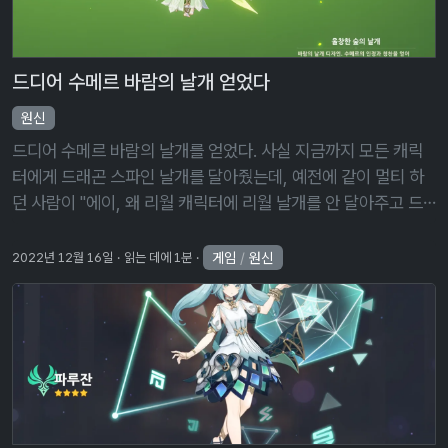
드디어 수메르 바람의 날개 얻었다
원신
드디어 수메르 바람의 날개를 얻었다. 사실 지금까지 모든 캐릭
터에게 드래곤 스파인 날개를 달아줬는데, 예전에 같이 멀티 하
던 사람이 "에이, 왜 리월 캐릭터에 리월 날개를 안 달아주고 드
래곤 스파인 날개를 달아줘요?'라고 하더라. 뭔가 신선한 충격을
받고 지금까지 외 …
게임
/
원신
2022년 12월 16일
읽는 데에 1분