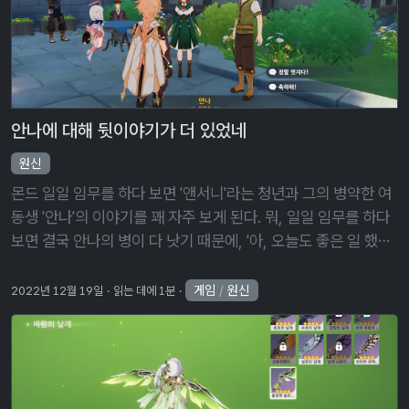
안나에 대해 뒷이야기가 더 있었네
원신
몬드 일일 임무를 하다 보면 '앤서니'라는 청년과 그의 병약한 여
동생 '안나'의 이야기를 꽤 자주 보게 된다. 뭐, 일일 임무를 하다
보면 결국 안나의 병이 다 낫기 때문에, '아, 오늘도 좋은 일 했
다'라는 이야기로 끝난 줄 알았는데… 이제는 안나가 말썽이더라.
병이 …
게임
/
원신
2022년 12월 19일
읽는 데에 1분