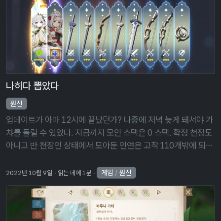
나히다 뽑았다
원신
업데이트가 아마 12시에 끝났던가? 나중에 저녁 늦게 돼서야 가
챠를 돌릴 수 있었다. 지금까지 모인 스택은 0 스택. 확정 천장도
아니고 반 천장인 상태에서 모아둔 인연은 고작 110개밖에 되지
않아서, 자칫하면 인연은 인연대로 꼬라박고, 나히다는 나오지
않을 가능성도 …
게임
/
원신
2022년 10월 9일
읽는 데에 1분