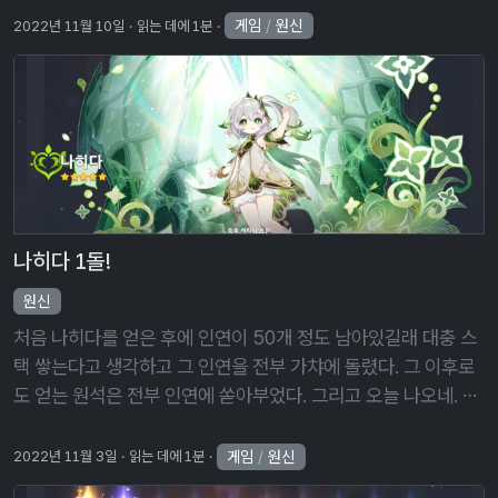
나오면 일반 공격이 …
게임
/
원신
2022년 11월 10일
읽는 데에 1분
나히다 1돌!
원신
처음 나히다를 얻은 후에 인연이 50개 정도 남아있길래 대충 스
택 쌓는다고 생각하고 그 인연을 전부 가챠에 돌렸다. 그 이후로
도 얻는 원석은 전부 인연에 쏟아부었다. 그리고 오늘 나오네. 솔
직히 방깎 30%를 8초 동안 적용하는 2돌이 너무 탐나기는 하는
데, 남은 픽 …
게임
/
원신
2022년 11월 3일
읽는 데에 1분