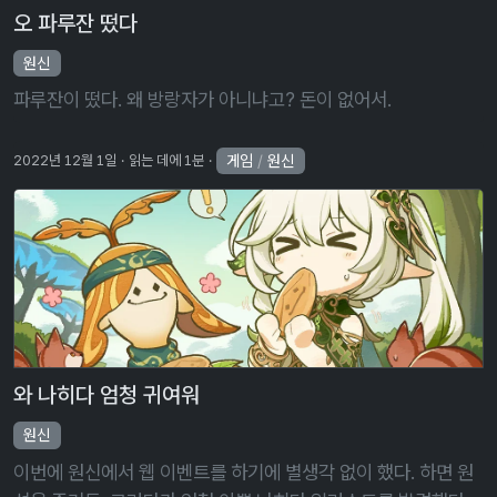
오 파루잔 떴다
원신
파루잔이 떴다. 왜 방랑자가 아니냐고? 돈이 없어서.
게임
/
원신
2022년 12월 1일
읽는 데에 1분
와 나히다 엄청 귀여워
원신
이번에 원신에서 웹 이벤트를 하기에 별생각 없이 했다. 하면 원