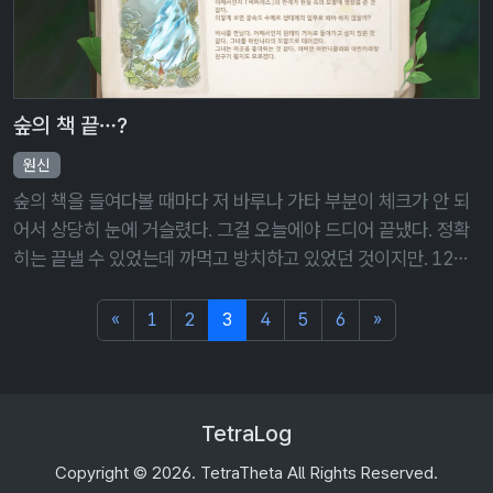
숲의 책 끝…?
원신
숲의 책을 들여다볼 때마다 저 바루나 가타 부분이 체크가 안 되
어서 상당히 눈에 거슬렸다. 그걸 오늘에야 드디어 끝냈다. 정확
히는 끝낼 수 있었는데 까먹고 방치하고 있었던 것이지만. 12개
의 '풀 모두 밟기' 퍼즐을 모두 풀고, 얻은 씨앗 비스름한 것을 심
기는 심었는데 …
«
1
2
3
4
5
6
»
TetraLog
Copyright © 2026. TetraTheta All Rights Reserved.