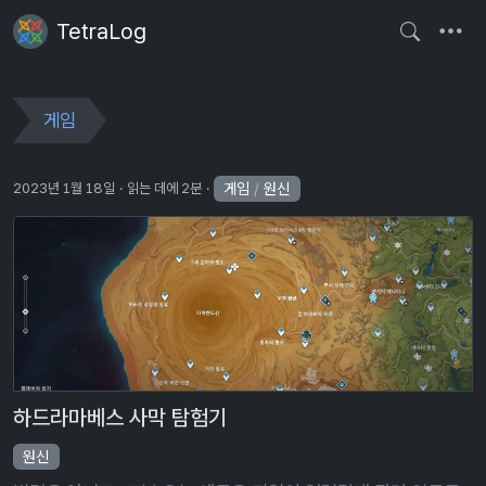
TetraLog
게임
게임
/
원신
2023년 1월 18일
읽는 데에 2분
하드라마베스 사막 탐험기
원신