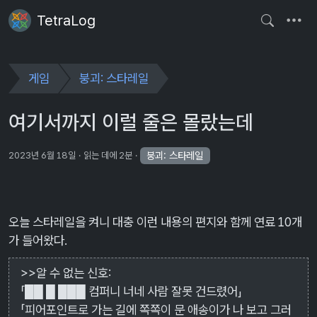
TetraLog
게임
붕괴: 스타레일
여기서까지 이럴 줄은 몰랐는데
붕괴: 스타레일
2023년 6월 18일
읽는 데에 2분
오늘 스타레일을 켜니 대충 이런 내용의 편지와 함께 연료 10개
가 들어왔다.
>>알 수 없는 신호:
「██ █ ███ 컴퍼니 너네 사람 잘못 건드렸어」
「피어포인트로 가는 길에 쪽쪽이 문 애송이가 나 보고 그러