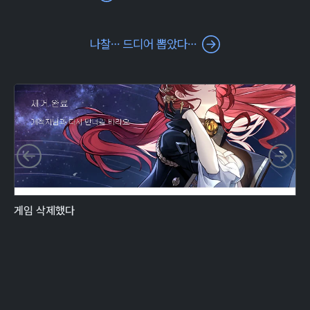
나찰… 드디어 뽑았다…
이전 슬라이드
다
게임 삭제했다
오