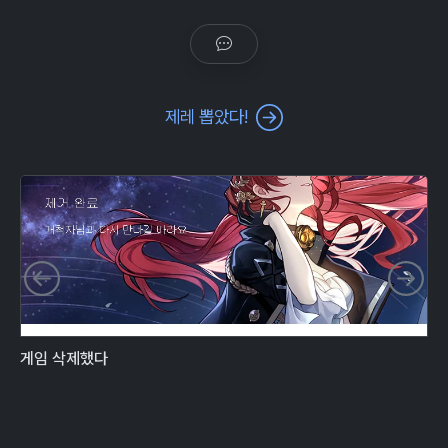
제레 뽑았다!
이전 슬라이드
다
게임 삭제했다
오