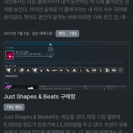
사진에서는 다른 플레이어가 내가 운전하는 차 뒤에 붙어있는 것
처럼 보인다. 하지만 실제로 이 플레이어는 내 차의 사수 자리에
앉아있다. 적어도 본인이 말하는 바에 따르면. 더욱 웃긴 건, 내가
보는 저 플레이어는 차 꽁무니에 붙어서 텅텅거리며 차를 따라오
고 있고, 차 …
게임
/
기타
2019년 7월 1일
읽는 데에 1분
Just Shapes & Beats 구매함
기타 게임
Just Shapes & Beats라는 게임을 샀다. 마침 스팀 월렛에
5,000원 정도가 있었기에 13,000원을 주고 샀다. 우연히 유튜
브에서 JSAB 영상을 발견했을 때 '오, 이 게임은 언젠가는 꼭 사