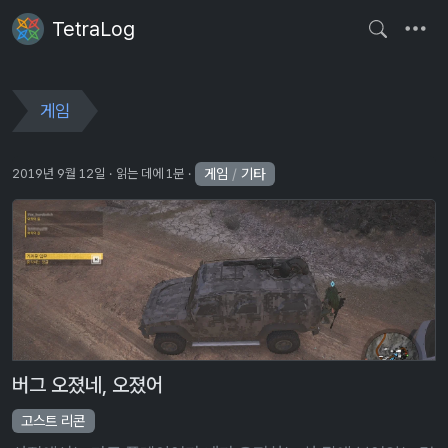
TetraLog
게임
게임
/
기타
2019년 9월 12일
읽는 데에 1분
버그 오졌네, 오졌어
고스트 리콘