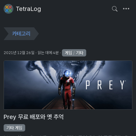
TetraLog
카테고리
게임
/
기타
2021년 12월 26일
읽는 데에 4분
Prey 무료 배포와 옛 추억
기타 게임