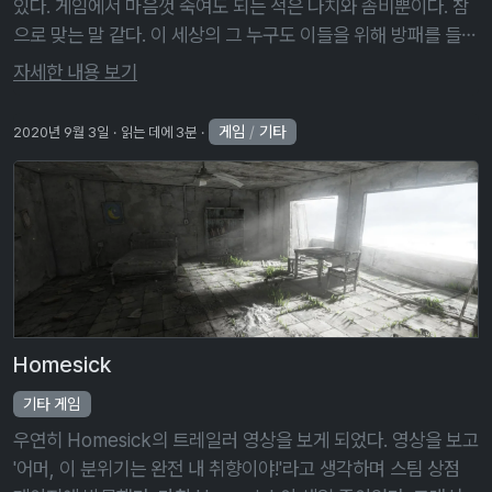
있다. 게임에서 마음껏 죽여도 되는 적은 나치와 좀비뿐이다. 참
으로 맞는 말 같다. 이 세상의 그 누구도 이들을 위해 방패를 들어
줄 수는 없으니 말이다. 심지어 좀비라면 배은망덕하게도 자신을
자세한 내용 보기
위해 방패를 …
게임
/
기타
2020년 9월 3일
읽는 데에 3분
Homesick
기타 게임
우연히 Homesick의 트레일러 영상을 보게 되었다. 영상을 보고
'어머, 이 분위기는 완전 내 취향이야!'라고 생각하며 스팀 상점