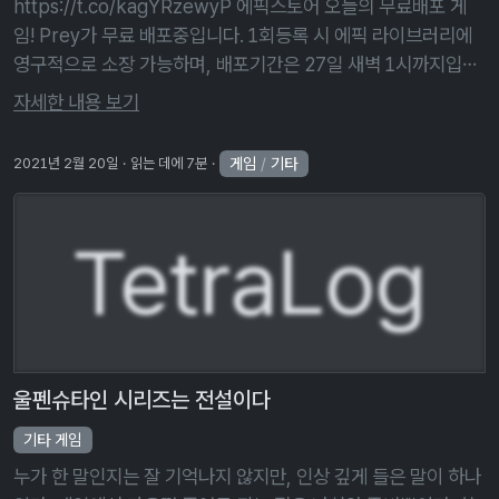
https://t.co/kagYRzewyP 에픽스토어 오늘의 무료배포 게
임! Prey가 무료 배포중입니다. 1회등록 시 에픽 라이브러리에
영구적으로 소장 가능하며, 배포기간은 27일 새벽 1시까지입니
다! pic.twitter.com/rtIs1lcQj8 — 무료게임 알림 …
자세한 내용 보기
게임
/
기타
2021년 2월 20일
읽는 데에 7분
TetraLog
울펜슈타인 시리즈는 전설이다
기타 게임
누가 한 말인지는 잘 기억나지 않지만, 인상 깊게 들은 말이 하나