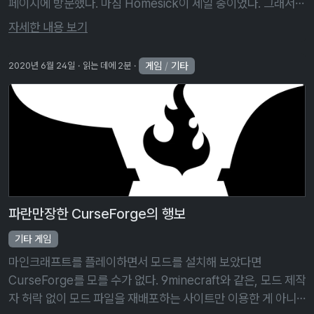
페이지에 방문했다. 마침 Homesick이 세일 중이었다. 그래서
샀다. 그리고 지금 많이 후회 중이다. 트레일러는 절대 거짓말을
자세한 내용 보기
하 …
게임
/
기타
2020년 6월 24일
읽는 데에 2분
파란만장한 CurseForge의 행보
기타 게임
마인크래프트를 플레이하면서 모드를 설치해 보았다면
CurseForge를 모를 수가 없다. 9minecraft와 같은, 모드 제작
자 허락 없이 모드 파일을 재배포하는 사이트만 이용한 게 아니