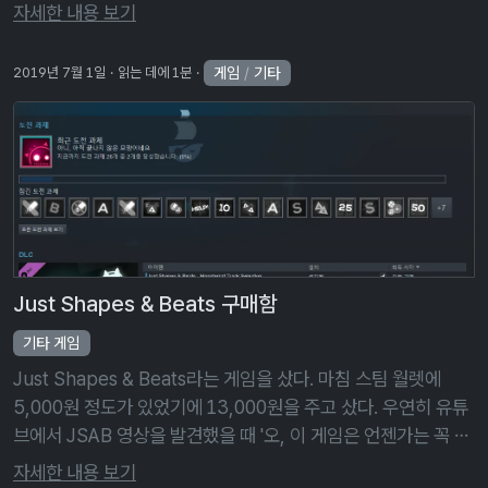
라면 말이다. 사실 CurseForge에서 마인크래프트만 다루는 것
자세한 내용 보기
은 아니다. …
게임
/
기타
2019년 7월 1일
읽는 데에 1분
Just Shapes & Beats 구매함
기타 게임
Just Shapes & Beats라는 게임을 샀다. 마침 스팀 월렛에
5,000원 정도가 있었기에 13,000원을 주고 샀다. 우연히 유튜
브에서 JSAB 영상을 발견했을 때 '오, 이 게임은 언젠가는 꼭 사
야지'라고 생각했었는데, 잘된 일이다. 잠깐 플레이해 보니 …
자세한 내용 보기