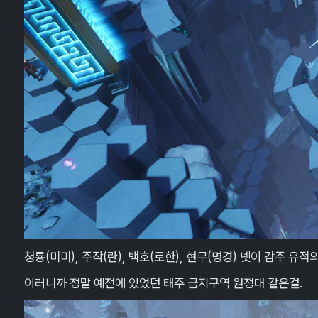
청룡(미미), 주작(란), 백호(로한), 현무(명경) 넷이 감주 유
이러니까 정말 예전에 있었던 태주 금지구역 원정대 같은걸.