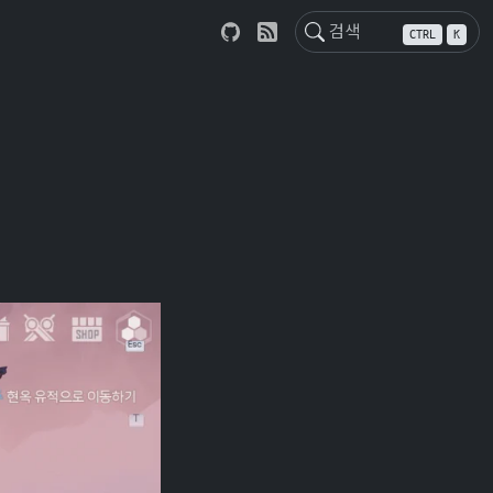
CTRL
K