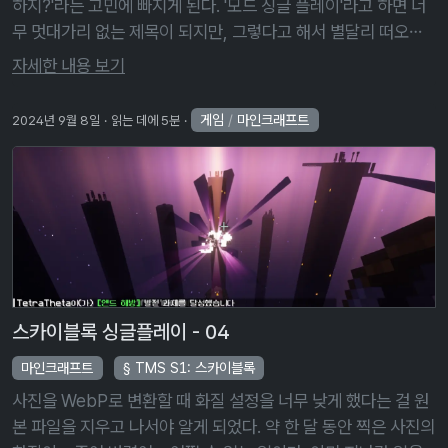
하지?'라는 고민에 빠지게 된다. '모드 싱글 플레이'라고 하면 너
무 멋대가리 없는 제목이 되지만, 그렇다고 해서 별달리 떠오르
는 제목이 있는 것도 아니다. 한참을 고민한 끝에, 이번 시리즈 제
자세한 내용 보기
목을 '잡탕 …
게임
/
마인크래프트
2024년 9월 8일
읽는 데에 5분
스카이블록 싱글플레이 - 04
마인크래프트
TMS S1: 스카이블록
사진을 WebP로 변환할 때 화질 설정을 너무 낮게 했다는 걸 원
본 파일을 지우고 나서야 알게 되었다. 약 한 달 동안 찍은 사진의