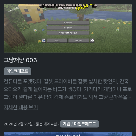
그냥저냥 003
마인크래프트
컴퓨터를 포맷했다. 칩셋 드라이버를 잘못 설치한 탓인지, 간혹
오디오가 길게 늘어지는 버그가 생겼다. 거기다가 게임이나 프로
그램이 별다른 이유 없이 강제 종료되기도 해서 그냥 큰마음을
먹고 컴퓨터를 포맷했다. 컴퓨터를 포맷할 때는 컴퓨터에 있는
자세한 내용 보기
모든 드라이브를 포맷하기 …
게임
/
마인크래프트
2020년 2월 27일
읽는 데에 4분