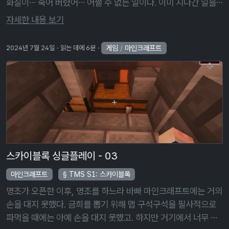
화질이… 죽어 버렸어… 어쩔 수 없는 일이다. 이미 지나간 일을
붙잡고 후회해 봤자 삭제해 버린 원본 사진은 돌아오지 않는 걸.
자세한 내용 보기
저번 편 …
게임
/
마인크래프트
2024년 7월 24일
읽는 데에 6분
스카이블록 싱글플레이 - 03
마인크래프트
TMS S1: 스카이블록
명조가 오픈한 이후, 명조를 하느라 바빠 마인크래프트에는 거의
손을 대지 못했다. 금희를 뽑기 위해 맵 구석구석을 필사적으로
파먹을 때에는 아예 손을 대지 못했고. 하지만 거기에서 너무 불