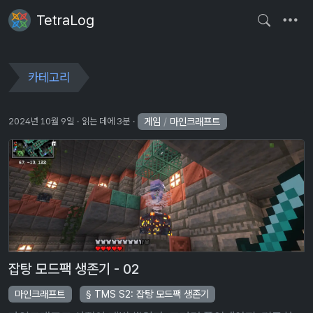
TetraLog
카테고리
게임
/
마인크래프트
2024년 10월 9일
읽는 데에 3분
잡탕 모드팩 생존기 - 02
마인크래프트
TMS S2: 잡탕 모드팩 생존기