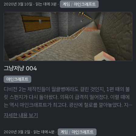
게임
/
마인크래프트
2020년 3월 10일
읽는 데에 3분
그냥저냥 004
마인크래프트
디비전 2는 제작진들이 월클병에라도 걸린 것인지, 1편 때의 불
릿 스펀지가 다시 돌아왔다. 의욕이 급격히 떨어졌다. 이럴 때에
는 역시 마인크래프트가 최고다. 광산에 철로를 깔아놓았다. 지
옥에 만든 광산에도 마찬가지로 철로를 깔려 하니까 자원들이 쑥
자세한 내용 보기
쑥 빠져나간다. 그래, …
게임
/
마인크래프트
2020년 3월 2일
읽는 데에 4분