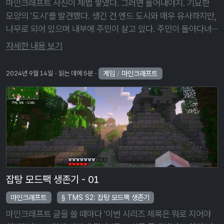
마인크래프트 사진이 제법 쌓였다. 그러면 풀어내야지. 기묘한
모양의 '도시'를 발견했다. 생긴 건 엔드 도시와 매우 유사하지만,
나무로 되어 있으며 내부에 주민이 살고 있다. 주민이 돌아다녀
야 하기 때문에, 그 내부에는 계단이 많이 설치되어 있다. 일단 정
자세한 내용 보기
식 명칭은 ' …
게임
/
마인크래프트
2024년 9월 14일
읽는 데에 5분
잡탕 모드팩 생존기 - 01
마인크래프트
TMS S2: 잡탕 모드팩 생존기
마인크래프트 글을 쓸 때마다 '이번 시리즈 제목은 뭐로 지어야