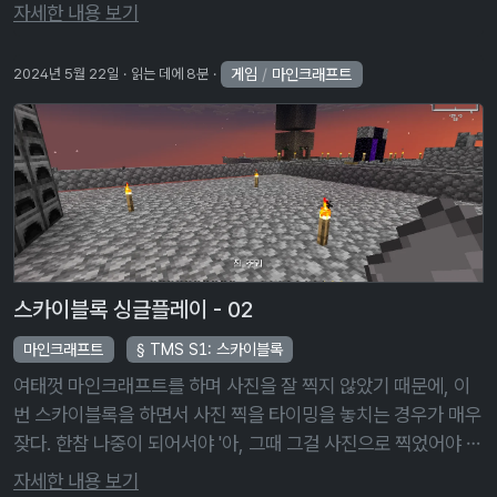
태운 탓이었을까, 금희 픽업에서 금희를 뽑는 데 성공한 이후부
자세한 내용 보기
턴 명조에 손이 가지 …
게임
/
마인크래프트
2024년 5월 22일
읽는 데에 8분
스카이블록 싱글플레이 - 02
마인크래프트
TMS S1: 스카이블록
여태껏 마인크래프트를 하며 사진을 잘 찍지 않았기 때문에, 이
번 스카이블록을 하면서 사진 찍을 타이밍을 놓치는 경우가 매우
잦다. 한참 나중이 되어서야 '아, 그때 그걸 사진으로 찍었어야 했
는데'라며 후회하는 경우가 한두 번이 아니다. 사진 찍는 건 쉬운
자세한 내용 보기