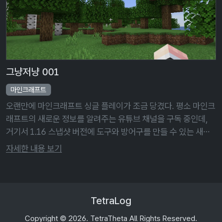
그냥저냥 001
마인크래프트
오랜만에 마인크래프트 싱글 플레이가 조금 당겼다. 평소 마인크
래프트의 새로운 정보를 알려주는 유튜브 채널을 구독 중인데,
거기서 1.16 스냅샷 버전에 도구와 방어구를 만들 수 있는 새로
운 자원인 '네더라이트'가 추가되었다는 소식을 듣고 직접 그걸
자세한 내용 보기
체험해 보고 싶어서였 …
TetraLog
Copyright © 2026. TetraTheta All Rights Reserved.