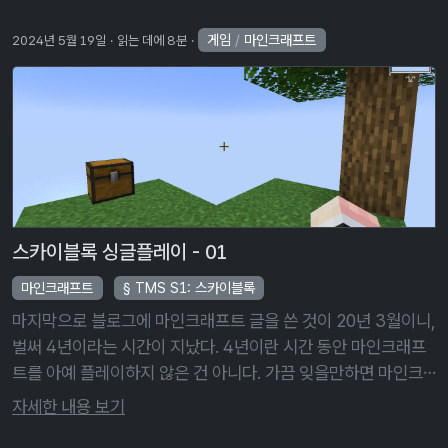
일이 아니다. …
게임
/
마인크래프트
2024년 5월 19일
읽는 데에 8분
스카이블록 싱글플레이 - 01
마인크래프트
TMS S1: 스카이블록
마지막으로 블로그에 마인크래프트 글을 쓴 것이 20년 3월이니,
벌써 4년이라는 시간이 지났다. 4년이란 시간 동안 마인크래프
트를 아예 플레이하지 않은 건 아니다. 가끔 잊을만하면 마인크
래프트 멀티플레이 서버를 만들어, 지인들과 함께 즐기곤 했다.
자세한 내용 보기
하지만 나와 다르게, …