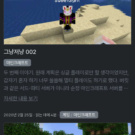
그냥저냥 002
마인크래프트
두 번째 이야기. 원래 계획은 싱글 플레이로만 할 생각이었지만,
갑자기 혼자 하기 너무 쓸쓸해 멀티 플레이도 하기로 했다. 버킷
과 같은 서드-파티 서버가 아니라 순정 마인크래프트 서버를 열
경우, 월드 파일을 싱글 플레이와 멀티 플레이에서 별다른 변환
자세한 내용 보기
과정 없이 그대로 …
게임
/
마인크래프트
2020년 2월 25일
읽는 데에 4분