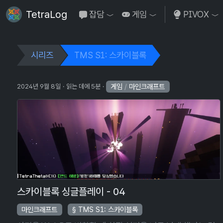
TetraLog
잡담
게임
PIVOX
Toggle Dropdown
Toggle Dropdown
To
시리즈
TMS S1: 스카이블록
게임
/
마인크래프트
2024년 9월 8일
읽는 데에 5분
스카이블록 싱글플레이 - 04
마인크래프트
TMS S1: 스카이블록