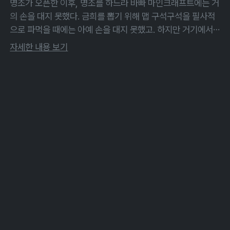
명조가 오픈한 이후, 명조를 하느라 바빠 마인크래프트에는 거
의 손을 대지 못했다. 금희를 뽑기 위해 맵 구석구석을 필사적
으로 파먹을 때에는 아예 손을 대지 못했고. 하지만 거기에서
너무 불태운 탓이었을까, 금희 픽업에서 금희를 뽑는 데 성공
자세한 내용 보기
한 이후부턴 명조에 손이 가지 …