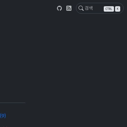
CTRL
K
(9)