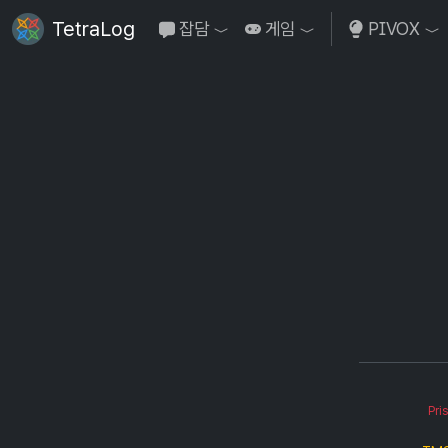
TetraLog
잡담
게임
PIVOX
Toggle Dropdown
Toggle Dropdown
To
Pri