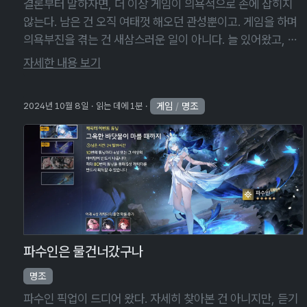
결론부터 말하자면, 더 이상 게임이 의욕적으로 손에 잡히지
않는다. 남은 건 오직 여태껏 해오던 관성뿐이고. 게임을 하며
의욕부진을 겪는 건 새삼스러운 일이 아니다. 늘 있어왔고, 앞
으로도 그럴 테니까. 하지만 게임을 하고 싶지 않다고 느끼는
자세한 내용 보기
걸 넘어 게임을 삭제하고 …
게임
/
명조
2024년 10월 8일
읽는 데에 1분
파수인은 물건너갔구나
명조
파수인 픽업이 드디어 왔다. 자세히 찾아본 건 아니지만, 듣기