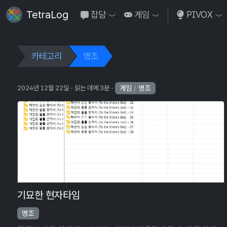
TetraLog
잡담
게임
PIVOX
Toggle Dropdown
Toggle Dropdown
To
카테고리
명조
게임
/
명조
2024년 12월 22일
읽는 데에 3분
기묘한 현자타임
명조