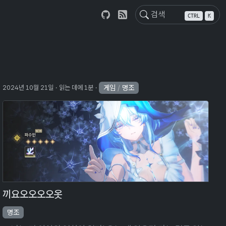
CTRL
K
게임
/
명조
2024년 10월 21일
읽는 데에 1분
끼요오오오오옷
명조