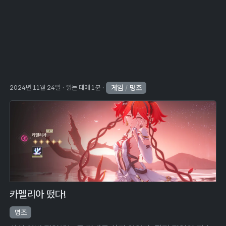
ggle Dropdown
게임
/
명조
2024년 11월 24일
읽는 데에 1분
카멜리아 떴다!
명조