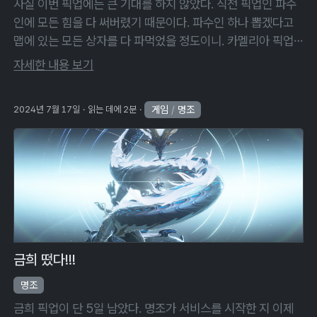
사실 이번 픽업에는 큰 기대를 하지 않았다. 직전 픽업인 파수
인에 모든 힘을 다 써버렸기 때문이다. 파수인 하나 뽑겠다고
맵에 있는 모든 상자를 다 파먹었을 정도이니. 카멜리아 픽업
을 시도한 이유도 '있으면 좋을 것 같다' 정도였다. 금희나 파수
자세한 내용 보기
인처럼 '꼭 갖고 싶다' …
게임
/
명조
2024년 7월 17일
읽는 데에 2분
금희 떴다!!!
명조
금희 픽업이 단 5일 남았다. 명조가 서비스를 시작한 지 이제