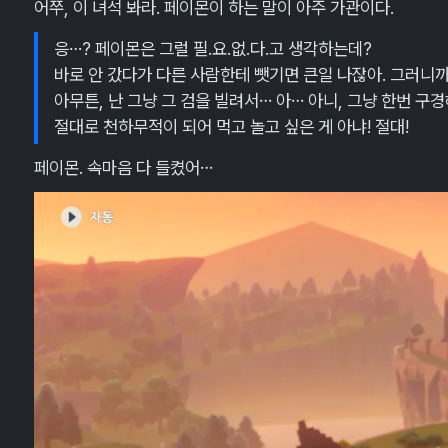
어쭈, 이 녀석 봐라. 페이몬이 하는 말이 아주 가관이다.
응…? 페이몬은 그럴 필.요.없.다.고 생각하는데?
바로 안 갔다가 다른 사람한테 뺏기면 큰일 나잖아. 그러니까
아무튼, 난 그냥 그 검을 빌려서… 아… 아니, 그냥 한번 구경
절대로 천하무적이 되어 먹고 놀고 싶은 게 아냐! 절대!
페이몬. 속마음 다 들켰어…