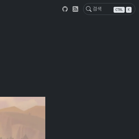
CTRL
K