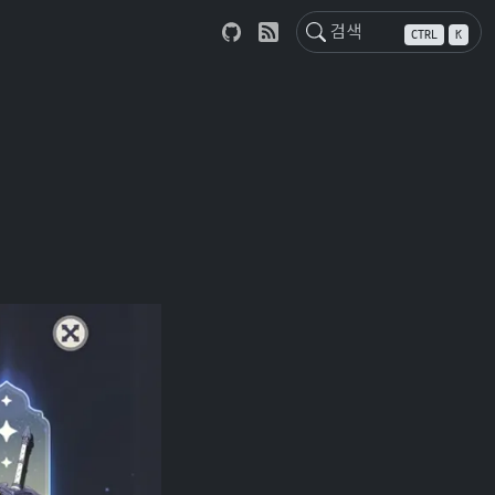
CTRL
K