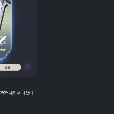
를 꽉꽉 채워서 나왔더