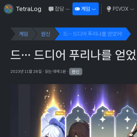
TetraLog
잡담
게임
PIVOX
Toggle Dropdown
Toggle Dropdown
To
게임
원신
드… 드디어 푸리나를 얻었어!
드… 드디어 푸리나를 얻었
원신
2023년 11월 28일
읽는 데에 1분