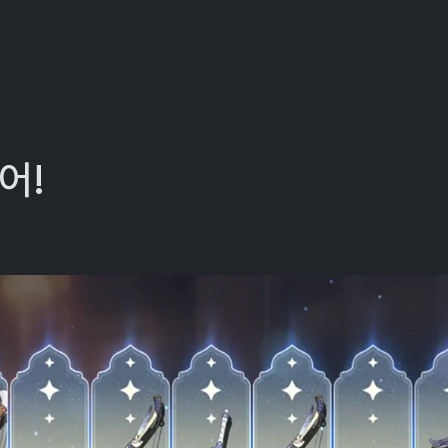
ggle Dropdown
어!