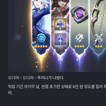
드디어… 드디어… 푸리나가 나왔다.
픽업 기간 마지막 날, 반쯤 포기한 상태로 6만 원 정도를 질러
라.