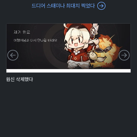
드디어 스태미나 최대치 찍었다
이전 슬라이드
다
원신 삭제했다
드