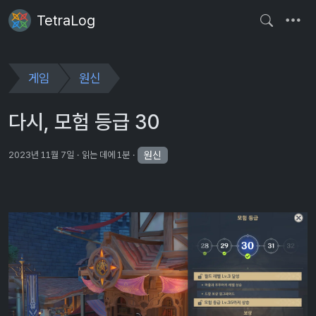
TetraLog
게임
원신
다시, 모험 등급 30
원신
2023년 11월 7일
읽는 데에 1분