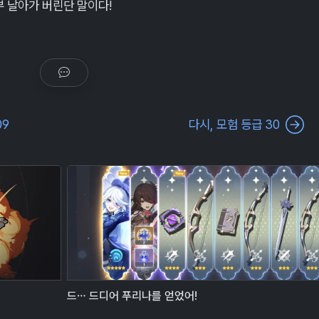
부 날아가 버린단 말이다!
09
다시, 모험 등급 30
드… 드디어 푸리나를 얻었어!