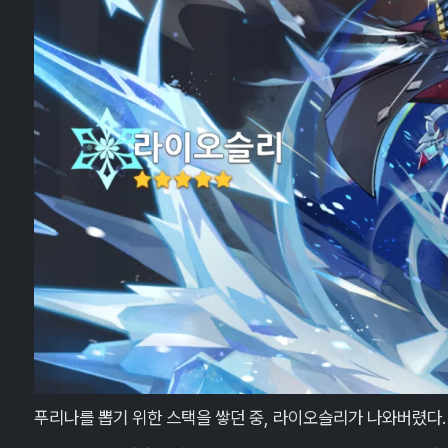
푸리나를 뽑기 위한 스택을 쌓던 중, 라이오슬리가 나와버렸다.