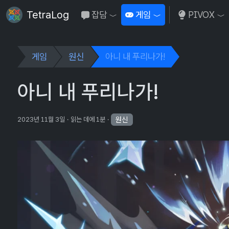
TetraLog
잡담
게임
PIVOX
Toggle Dropdown
Toggle Dropdown
To
게임
원신
아니 내 푸리나가!
아니 내 푸리나가!
원신
2023년 11월 3일
읽는 데에 1분