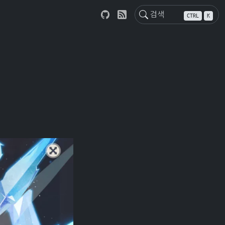
CTRL
K