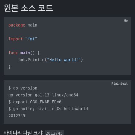
원본 소스 코드
package
 main

import
"fmt"
func
main
()
 {

    fmt.Println(
"Hello world!"
)

}
$ go version

go version go1.13 linux/amd64

$ export CGO_ENABLED=0

$ go build; stat -c %s helloworld

2012745
바이너리 파일 크기:
2012745