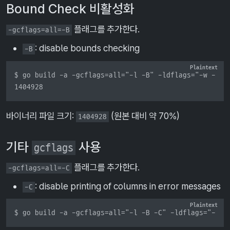
Bound Check 비활성화
플래그를 추가한다.
-gcflags=all=-B
: disable bounds checking
-B
$ go build -a -gcflags=all="-l -B" -ldflags="-w -s"; 
1404928
바이너리 파일 크기:
(원본 대비 약 70%)
1404928
기타
사용
gcflags
플래그를 추가한다.
-gcflags=all=-C
: disable printing of columns in error messages
-C
$ go build -a -gcflags=all="-l -B -C" -ldflags="-w -