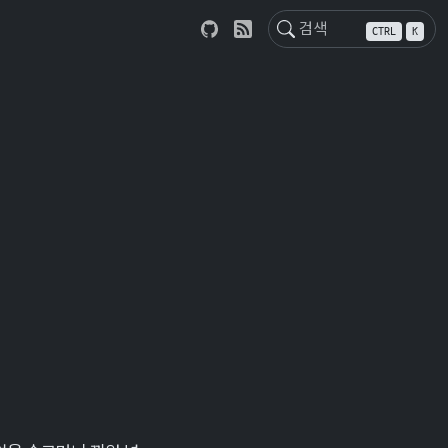
CTRL
K