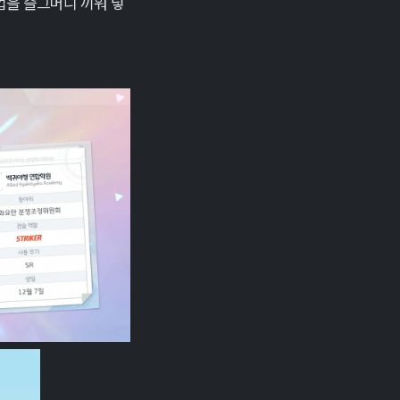
픽업을 슬그머니 끼워 넣