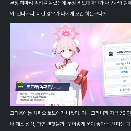
무장 히마리 픽업을 돌렸는데 무장 리오
대마인
가 나구사와 함께
와! 일타사피! 이런 경우가 나에게 오긴 하는구나?!
그다음에는 치파오 토모에가 나왔다. 어… 그러니까 지금 70 
내 페스 성적, 과연 괜찮을까…? 이렇게 운이 좋다는 건 다음