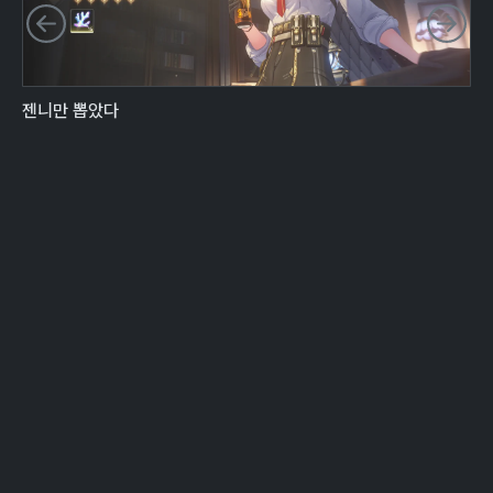
이전 슬라이드
다
젠니만 뽑았다
겨