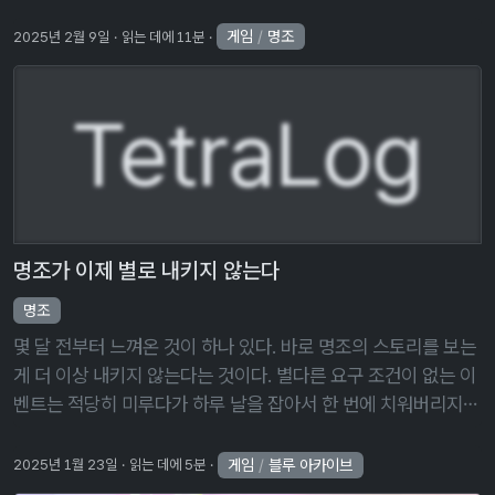
재 디비전 2의 스토리는 아무리 봐도 산으로 가고 있다는 생각밖
에 들지 않 …
게임
/
명조
2025년 2월 9일
읽는 데에 11분
TetraLog
명조가 이제 별로 내키지 않는다
명조
몇 달 전부터 느껴온 것이 하나 있다. 바로 명조의 스토리를 보는
게 더 이상 내키지 않는다는 것이다. 별다른 요구 조건이 없는 이
벤트는 적당히 미루다가 하루 날을 잡아서 한 번에 치워버리지
만, 특정 조수 임무를 완료해야만 시작할 수 있는 이벤트는 아예
손도 대지 않고 …
게임
/
블루 아카이브
2025년 1월 23일
읽는 데에 5분