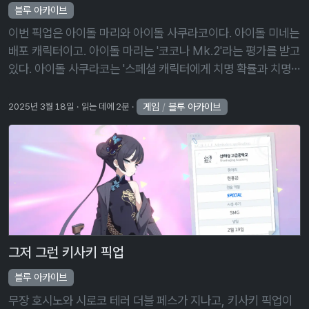
블루 아카이브
이번 픽업은 아이돌 마리와 아이돌 사쿠라코이다. 아이돌 미네는
배포 캐릭터이고. 아이돌 마리는 '코코나 Mk.2'라는 평가를 받고
있다. 아이돌 사쿠라코는 '스페셜 캐릭터에게 치명 확률과 치명
대미지 증가 버프를 주는' 유일한 캐릭터라 뽑을 가치가 있다고
한다. 그러니 …
게임
/
블루 아카이브
2025년 3월 18일
읽는 데에 2분
그저 그런 키사키 픽업
블루 아카이브
무장 호시노와 시로코 테러 더블 페스가 지나고, 키사키 픽업이