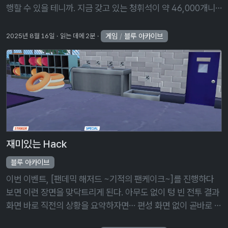
행할 수 있을 테니까. 지금 갖고 있는 청휘석이 약 46,000개니
까, 2,000개만 더 모으면 철도가키 픽업을 안정적으로 돌릴 수
있다. 하지 …
게임
/
블루 아카이브
2025년 8월 16일
읽는 데에 2분
재미있는 Hack
블루 아카이브
이번 이벤트, [팬데믹 해저드 ~기적의 팬케이크~]를 진행하다
보면 이런 장면을 맞닥트리게 된다. 아무도 없이 텅 빈 전투 결과
화면 바로 직전의 상황을 요약하자면… 편성 화면 없이 곧바로 전
투가 시작된다. 전투 시작, '포효하는 거대한 팬쨩' 컷신이 재생된